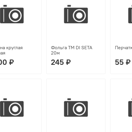
на круглая
Фольга ТМ DI SETA
Перчатк
шая
20м
00 ₽
245 ₽
55 ₽