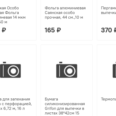
кая Особо
Фольга алюминиевая
Пергам
ая Фольга
Саянская особо
выпечк
невая 14 мкм
прочная, 44 см.,10 м
50 м
 ₽
165 ₽
370 
а для запекания
Бумага
Термоп
n с перфорацией,
силиконизированная
х 6,72 м, 16 л
Grifon для выпечки в
листах 38*42см 15