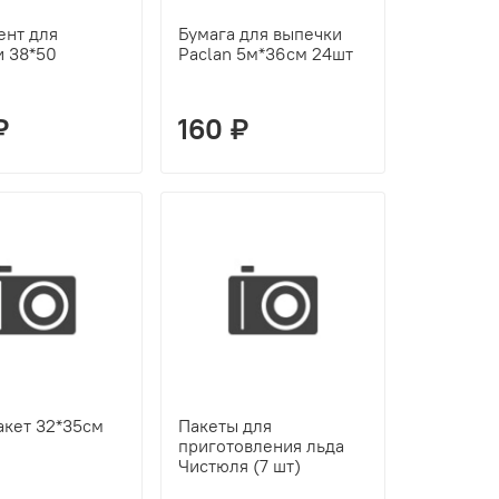
ент для
Бумага для выпечки
и 38*50
Paclan 5м*36см 24шт
₽
160 ₽
акет 32*35см
Пакеты для
приготовления льда
Чистюля (7 шт)