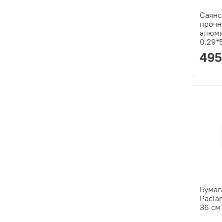
Саянс
прочн
алюми
0.29*
495
Бумаг
Pacla
36 см 