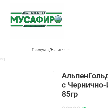
Продукты/Напитки
лад
АльпенГоль
с Чернично-
85гр
(0)