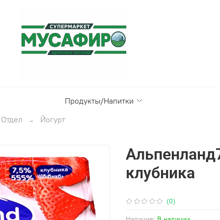
Продукты/Напитки
 Отдел
Йогурт
Альпенланд7
клубника
(0)
Наличие:
В наличии